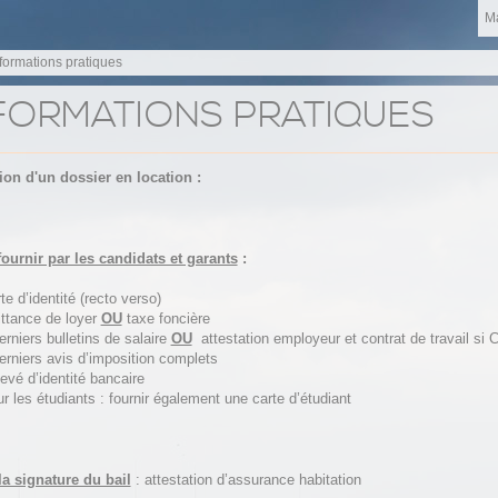
Ma
nformations pratiques
FORMATIONS PRATIQUES
ion d'un dossier en location :
fournir par les candidats et garants
:
te d’identité (recto verso)
ttance de loyer
OU
taxe foncière
erniers bulletins de salaire
OU
attestation employeur et contrat de travail si 
erniers avis d’imposition complets
evé d’identité bancaire
r les étudiants : fournir également une carte d’étudiant
la signature du bail
: attestation d’assurance habitation