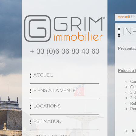
Accueil
/ I
IN
Présentat
+ 33 (0)6 06 80 40 60
Pièces à 
ACCUEIL
Car
Qui
BIENS À LA VENTE
3 d
2 d
Rel
LOCATIONS
Pou
ESTIMATION
A 