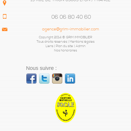
06 06 80 40 60
agence@grim-immobilier.com
Copyright 2014 © GRIM IMMOBILIER
Tous droits réservés |
Mentions légales
Liens
|
Plan du site
|
Admin
Nos honoraires
Nous suivre :