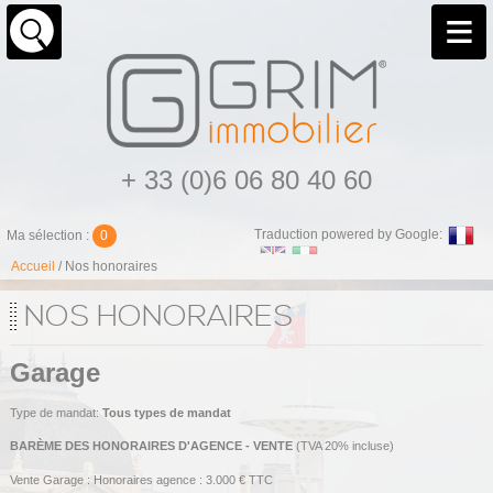
+ 33 (0)6 06 80 40 60
Traduction powered by Google:
Ma sélection :
0
Accueil
/ Nos honoraires
NOS HONORAIRES
Garage
Type de mandat:
Tous types de mandat
BARÈME DES HONORAIRES D'AGENCE
- VENTE
(TVA 20% incluse)
Vente Garage : Honoraires agence : 3.000 € TTC